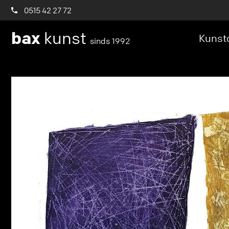
0515 42 27 72
bax
kunst
Kunstc
sinds 1992