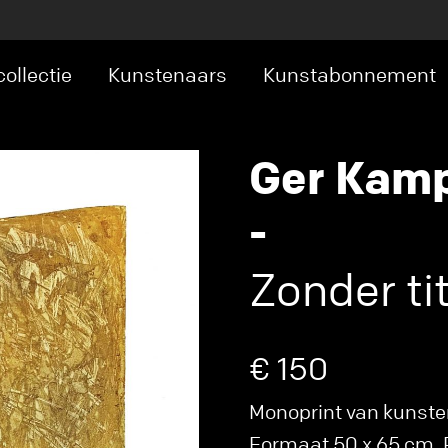
ollectie
Kunstenaars
Kunstabonnement
Ger Kam
-
Zonder tit
€ 150
Monoprint van kunsten
Formaat 50 x 65 cm. P