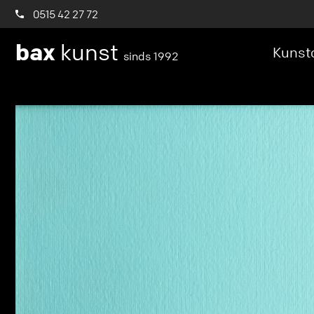
0515 42 27 72
bax
kunst
Kunstc
sinds 1992