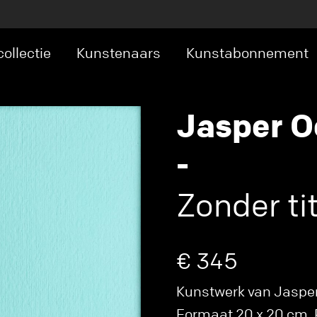
ollectie
Kunstenaars
Kunstabonnement
Jasper O
-
Zonder tit
€ 345
Kunstwerk van Jasper O
Formaat 20 x 20 cm. P