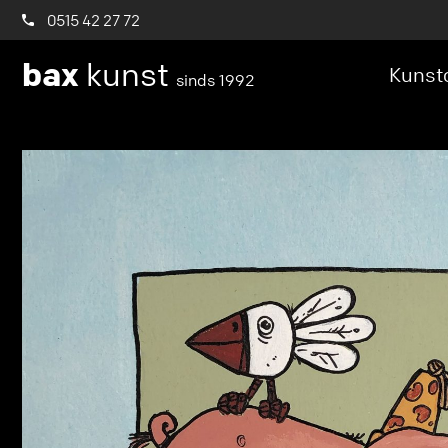
0515 42 27 72
bax
kunst
Kunstc
sinds 1992