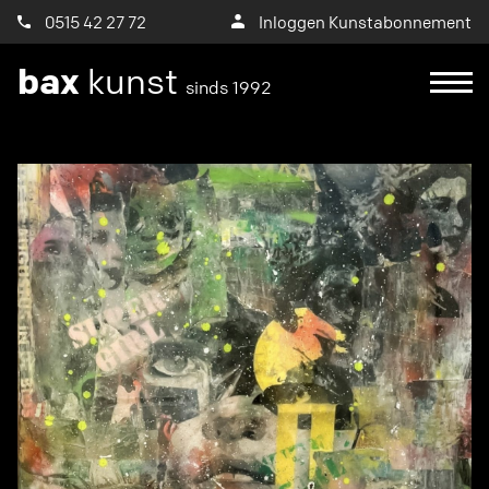
0515 42 27 72
Inloggen Kunstabonnement
bax
kunst
sinds 1992