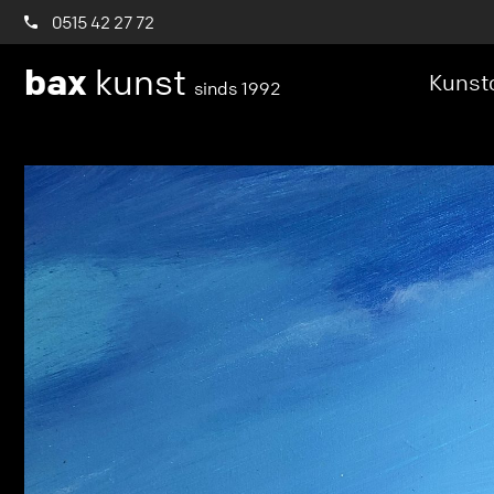
0515 42 27 72
bax
kunst
Kunstc
sinds 1992