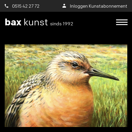
0515 42 27 72
Inloggen Kunstabonnement
bax
kunst
sinds 1992