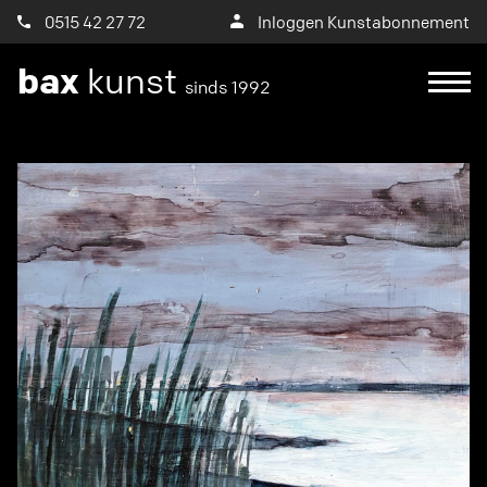
0515 42 27 72
Inloggen Kunstabonnement
bax
kunst
sinds 1992