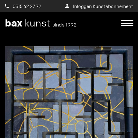
0515 42 27 72
Inloggen Kunstabonnement
bax
kunst
sinds 1992