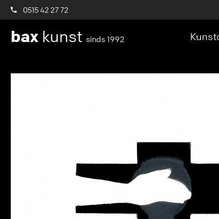
0515 42 27 72
bax
kunst
Kunstc
sinds 1992