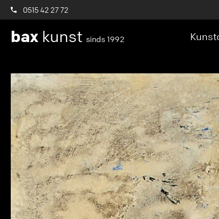
0515 42 27 72
bax
kunst
Kunstc
sinds 1992