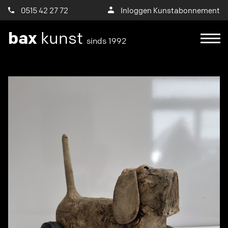
0515 42 27 72
Inloggen Kunstabonnement
bax
kunst
sinds 1992