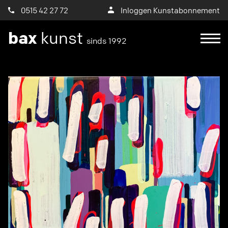
0515 42 27 72
Inloggen Kunstabonnement
bax
kunst
sinds 1992