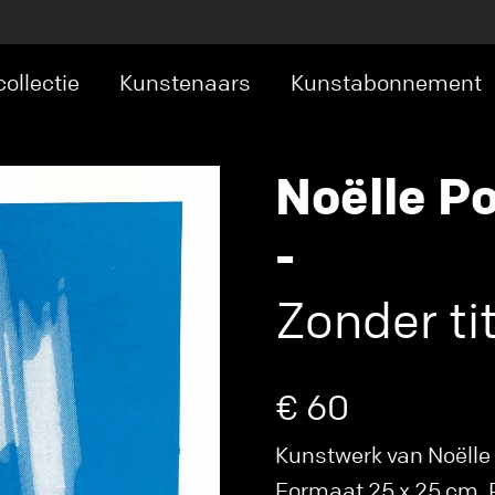
ollectie
Kunstenaars
Kunstabonnement
Noëlle P
-
Zonder tite
€ 60
Kunstwerk van Noëlle P
Formaat 25 x 25 cm. P