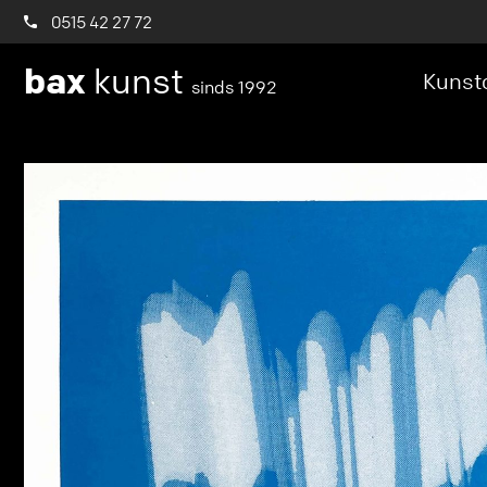
0515 42 27 72
bax
kunst
Kunstc
sinds 1992