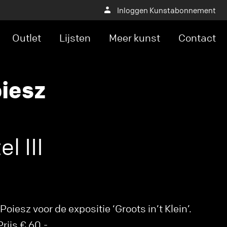
Inloggen Kunstabonnement
Outlet
Lijsten
Meer kunst
Contact
oiesz
l III
oiesz voor de expositie ‘Groots in’t Klein’.
rijs € 60,-