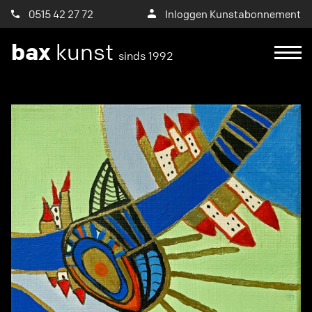
0515 42 27 72
Inloggen Kunstabonnement
bax
kunst
sinds 1992