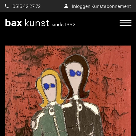
0515 42 27 72
Inloggen Kunstabonnement
bax
kunst
sinds 1992