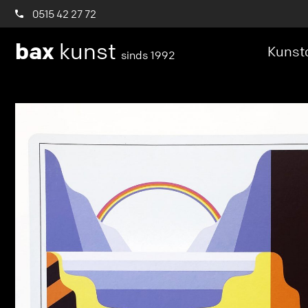
0515 42 27 72
bax
kunst
Kunstc
sinds 1992