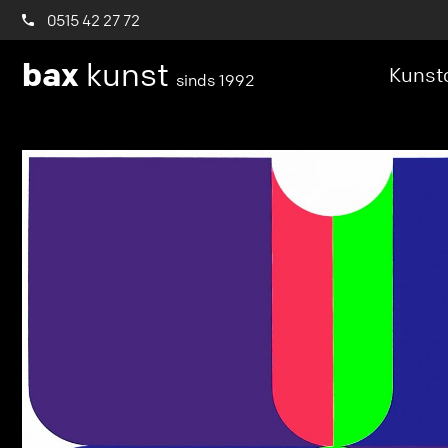
0515 42 27 72
bax
kunst
Kunstc
sinds 1992