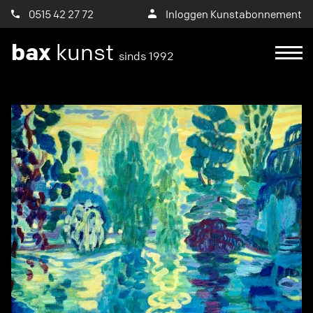
0515 42 27 72
Inloggen Kunstabonnement
bax
kunst
sinds 1992