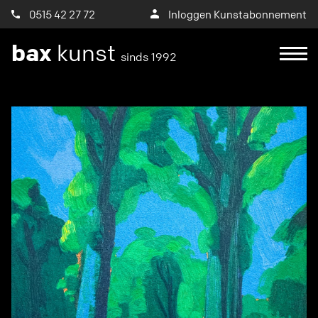
0515 42 27 72
Inloggen Kunstabonnement
bax
kunst
sinds 1992