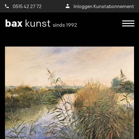
0515 42 27 72
Inloggen Kunstabonnement
bax
kunst
sinds 1992