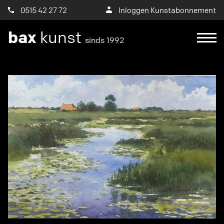
0515 42 27 72
Inloggen Kunstabonnement
bax
kunst
sinds 1992