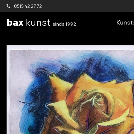
0515 42 27 72
bax
kunst
Kunstc
sinds 1992