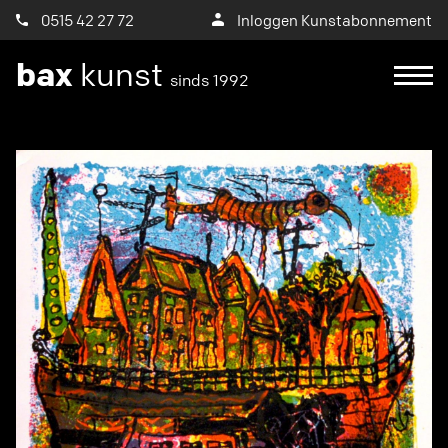
0515 42 27 72
Inloggen Kunstabonnement
bax
kunst
sinds 1992