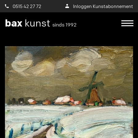
0515 42 27 72
Inloggen Kunstabonnement
bax
kunst
sinds 1992