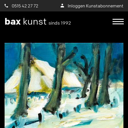
0515 42 27 72
Inloggen Kunstabonnement
bax
kunst
sinds 1992