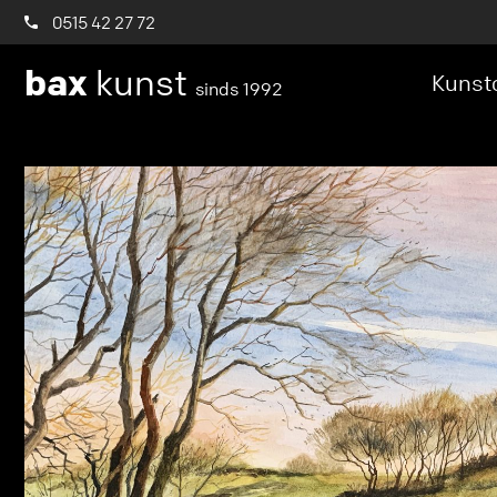
0515 42 27 72
bax
kunst
Kunstc
sinds 1992