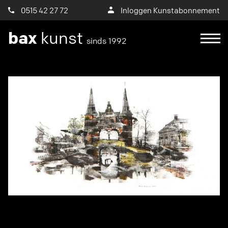
0515 42 27 72
Inloggen Kunstabonnement
bax
kunst
sinds 1992