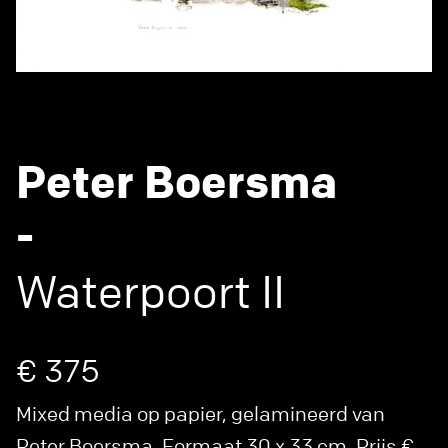
Peter Boersma
-
Waterpoort II
€ 375
Mixed media op papier, gelamineerd van
Peter Boersma. Formaat 30 x 33 cm. Prijs €