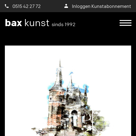
0515 42 27 72
Inloggen Kunstabonnement
bax
kunst
sinds 1992