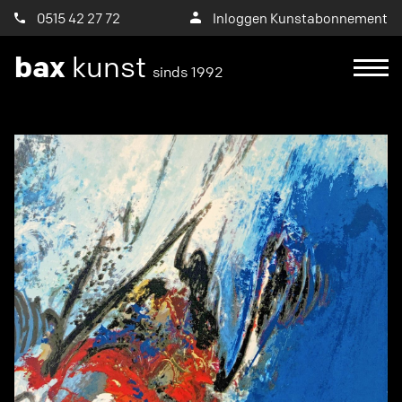
0515 42 27 72
Inloggen Kunstabonnement
bax
kunst
sinds 1992