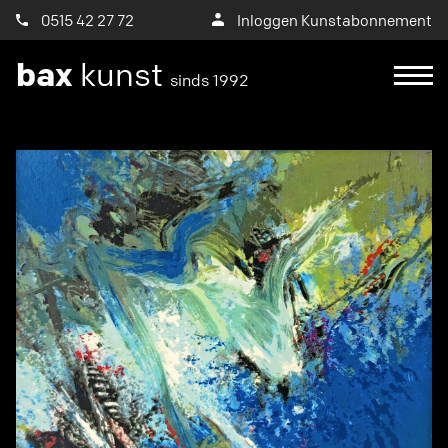
0515 42 27 72
Inloggen Kunstabonnement
bax
kunst
sinds 1992