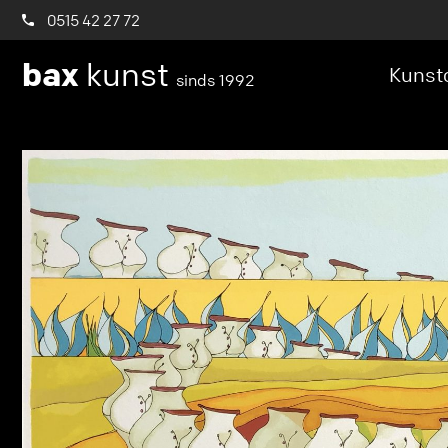
0515 42 27 72
bax
kunst
Kunstc
sinds 1992