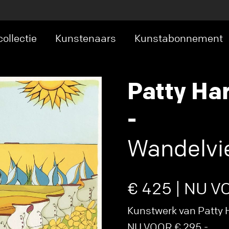
ollectie
Kunstenaars
Kunstabonnement
Patty Ha
-
Wandelvi
€ 425 | NU V
Kunstwerk van Patty H
NU VOOR € 295,-