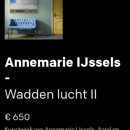
Annemarie IJssels
-
Wadden lucht II
€ 650
Kunstwerk van Annemarie IJssels. Acryl op