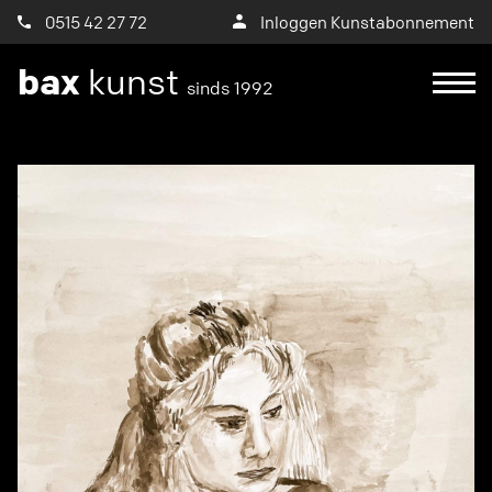
0515 42 27 72
Inloggen Kunstabonnement
bax
kunst
sinds 1992