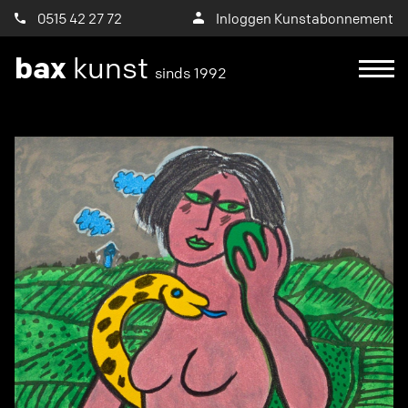
0515 42 27 72
Inloggen Kunstabonnement
bax
kunst
sinds 1992