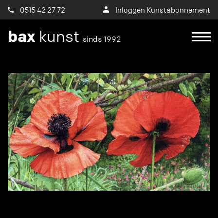
0515 42 27 72
Inloggen Kunstabonnement
bax
kunst
sinds 1992