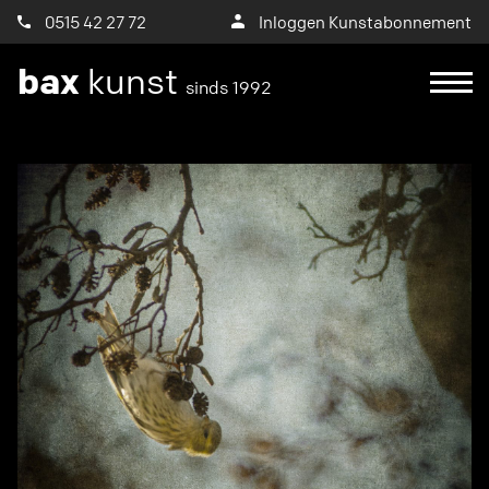
0515 42 27 72
Inloggen Kunstabonnement
bax
kunst
sinds 1992