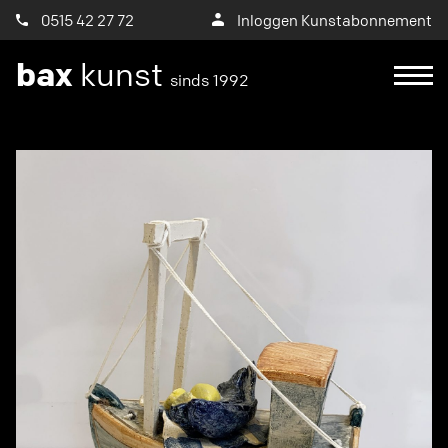
0515 42 27 72
Inloggen Kunstabonnement
bax
kunst
sinds 1992