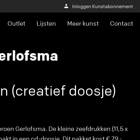
Inloggen Kunstabonnement
Outlet
Lijsten
Meer kunst
Contact
erlofsma
n (creatief doosje)
eroen Gerlofsma. De kleine zeefdrukken (11,5 x
rpakt in een cd-doosje. Dit pakket kost € 79,-