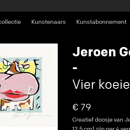
ollectie
Kunstenaars
Kunstabonnement
Jeroen G
-
Vier koeie
€ 79
Creatief doosje van J
12,5 cm) zijn per 4 ve