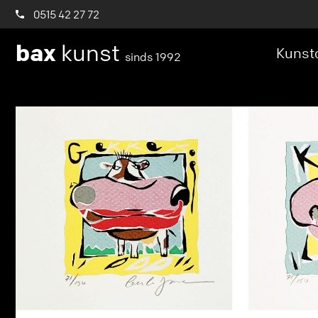
0515 42 27 72
bax
kunst
Kunstc
sinds 1992