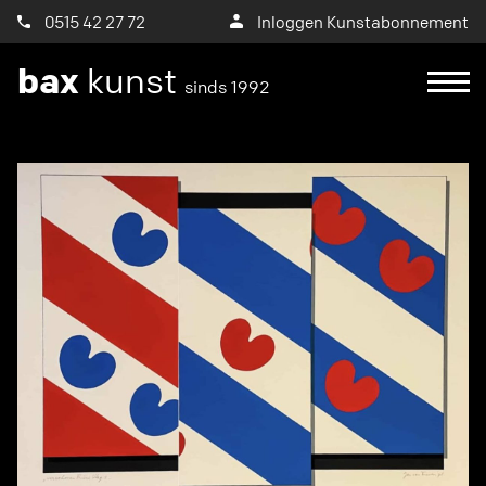
0515 42 27 72
Inloggen Kunstabonnement
bax
kunst
sinds 1992