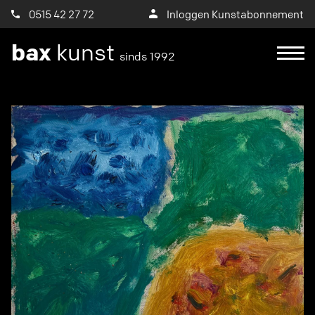
0515 42 27 72
Inloggen Kunstabonnement
bax
kunst
sinds 1992