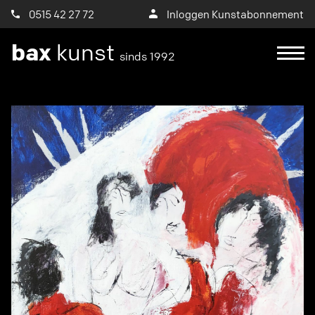
0515 42 27 72
Inloggen Kunstabonnement
bax
kunst
sinds 1992