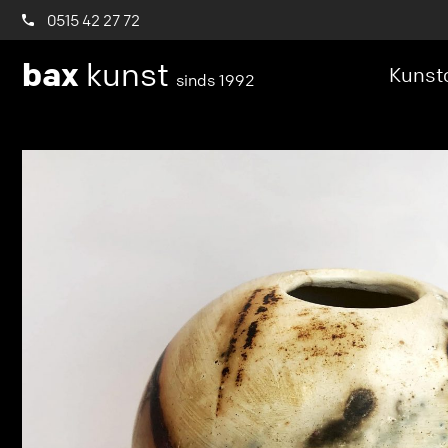
0515 42 27 72
bax
kunst
Kunstc
sinds 1992