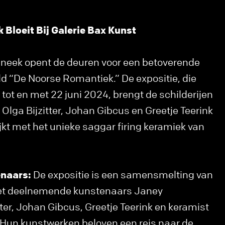
Bloeit Bij Galerie Bax Kunst
Sneek opent de deuren voor een betoverende
eld “De Noorse Romantiek.” De expositie, die
 tot en met 22 juni 2024, brengt de schilderijen
Olga Bijzitter, Johan Gibcus en Greetje Teerink
jkt met het unieke saggar firing keramiek van
naars:
De expositie is een samensmelting van
met deelnemende kunstenaars Janey
ter, Johan Gibcus, Greetje Teerink en keramist
 Hun kunstwerken beloven een reis naar de