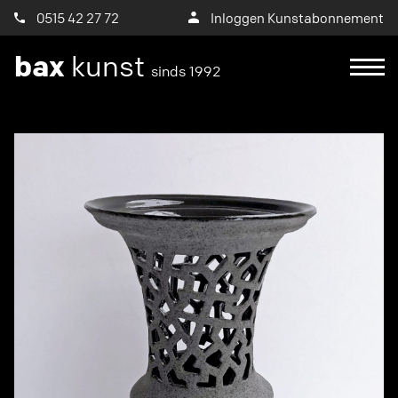
0515 42 27 72
Inloggen Kunstabonnement
bax
kunst
sinds 1992