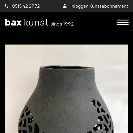
0515 42 27 72
Inloggen Kunstabonnement
bax
kunst
sinds 1992