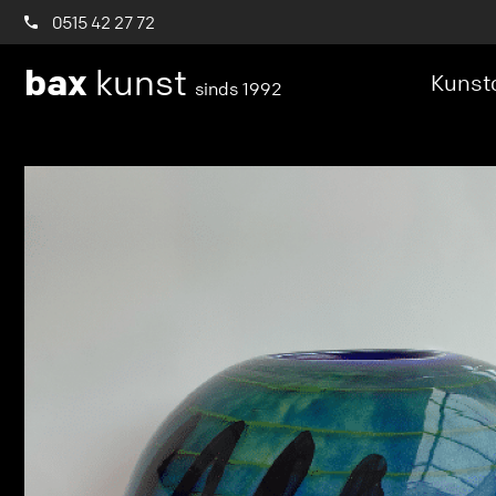
0515 42 27 72
bax
kunst
Kunstc
sinds 1992