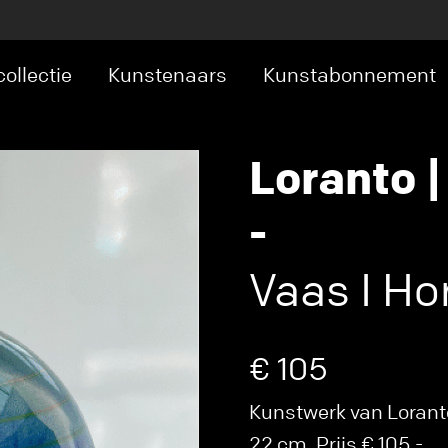
ollectie
Kunstenaars
Kunstabonnement
Loranto |
-
Vaas I Hor
€ 105
Kunstwerk van Lorant
22 cm. Prijs € 105,-