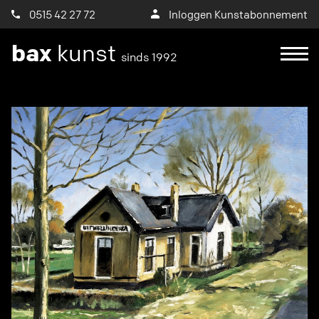
0515 42 27 72
Inloggen Kunstabonnement
bax
kunst
sinds 1992