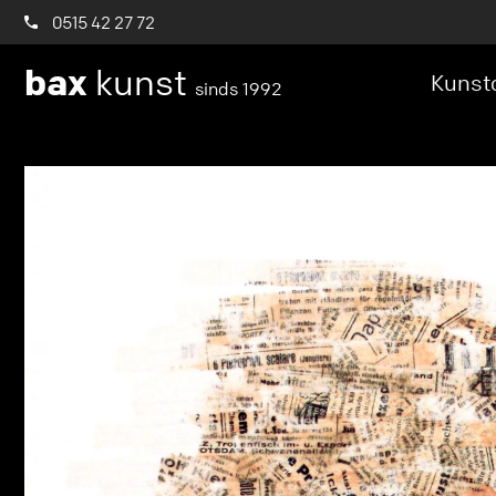
0515 42 27 72
bax
kunst
Kunstc
sinds 1992