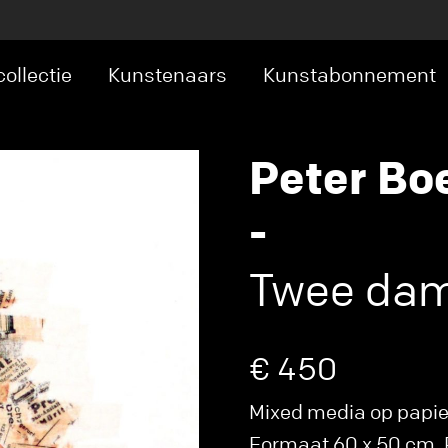
ollectie
Kunstenaars
Kunstabonnement
Peter Bo
-
Twee da
€ 450
Mixed media op papie
Formaat 60 x 50 cm. P