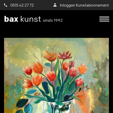
0515 42 27 72
Inloggen Kunstabonnement
bax
kunst
sinds 1992