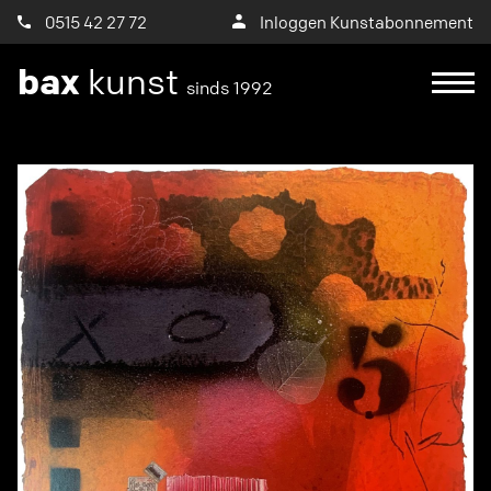
0515 42 27 72
Inloggen Kunstabonnement
bax
kunst
sinds 1992