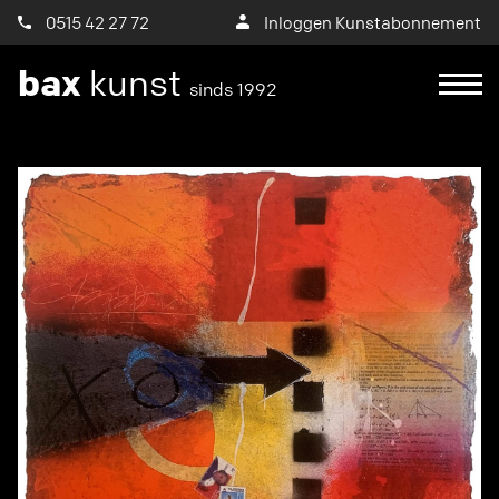
0515 42 27 72
Inloggen Kunstabonnement
bax
kunst
sinds 1992